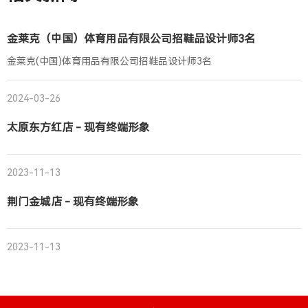
金莱克（中国）体育用品有限公司招鞋品设计师3名
金莱克(中国)体育用品有限公司招鞋品设计师3名
2024-03-26
太原东方红店 - 现有终端形象
2023-11-13
荆门金城店 - 现有终端形象
2023-11-13