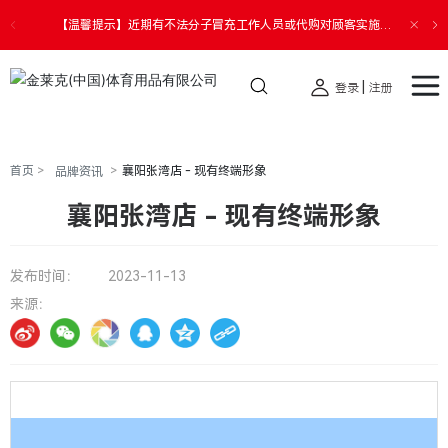
【温馨提示】近期有不法分子冒充工作人员或代购对顾客实施诈
骗。请您切勿透露个人信息，提高警惕，谨防受骗，如遇财产损
失请您第一时间报警。
|
登录
注册
首页
襄阳张湾店 - 现有终端形象
品牌资讯
襄阳张湾店 - 现有终端形象
发布时间：
2023-11-13
来源：