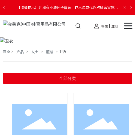
【温馨提示】近期有不法分子冒充工作人员或代购对顾客实施诈
骗。请您切勿透露个人信息，提高警惕，谨防受骗，如遇财产损
失请您第一时间报警。
|
登录
注册
首页
卫衣
产品
女士
服装
全部分类