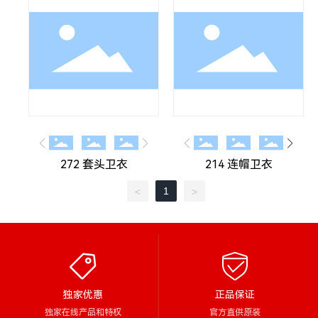
272 套头卫衣
214 连帽卫衣
1
<
>
独家优惠
正品保证
独家在线产品和特权
官方直供原装