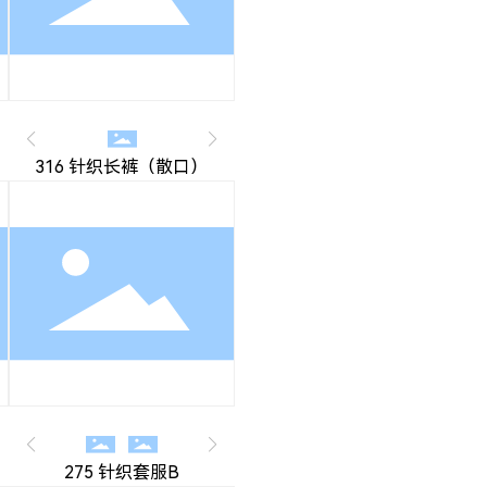
316 针织长裤（散口）
客
服
热
线:
1
3
275 针织套服B
5