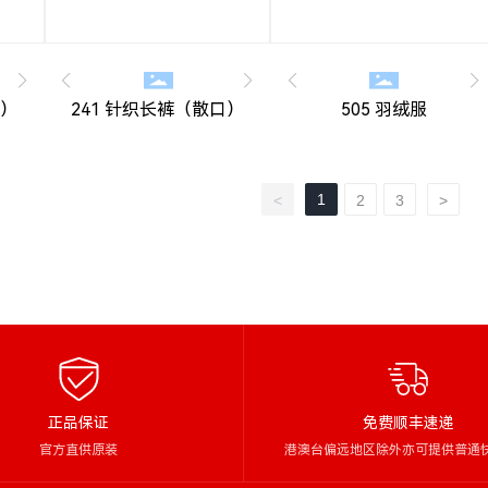
口）
241 针织长裤（散口）
505 羽绒服
1
<
2
3
>
正品保证
免费顺丰速递
官方直供原装
港澳台偏远地区除外亦可提供普通