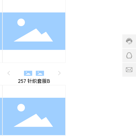
9
9
7
8
1
9
1
8
6
8
1
4
1
4
9
4
8
服
8
1
务
1
2
时
2
6
间:
6
4
9:
4
257 针织套服B
0
q
0
q
-
c
1
o
7:
0
0