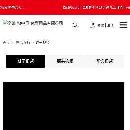
【温馨提示】近期有不法分子冒充工作人员或代购对顾客实施诈
骗。请您切勿透露个人信息，提高警惕，谨防受骗，如遇财产损
失请您第一时间报警。
|
登录
注册
首页
鞋子视频
产品视频
鞋子视频
服装视频
配饰视频