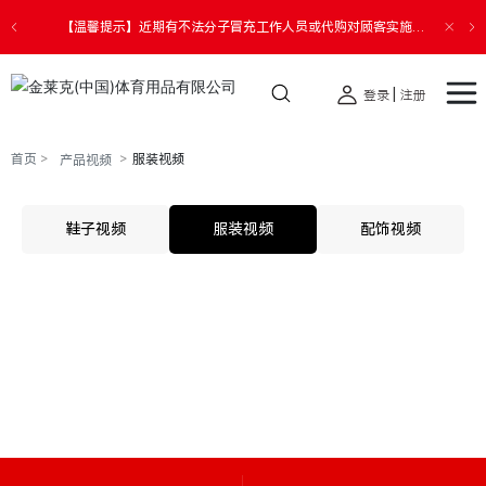
【温馨提示】近期有不法分子冒充工作人员或代购对顾客实施诈
骗。请您切勿透露个人信息，提高警惕，谨防受骗，如遇财产损
失请您第一时间报警。
|
登录
注册
首页
服装视频
产品视频
鞋子视频
服装视频
配饰视频