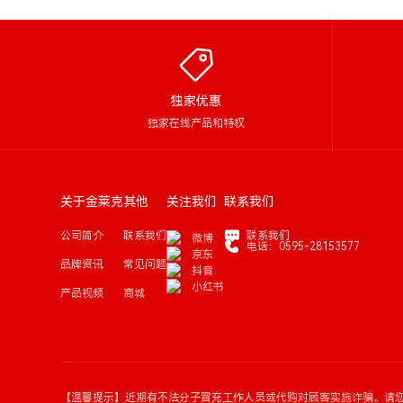
独家优惠
独家在线产品和特权
关于金莱克
其他
关注我们
联系我们
公司简介
联系我们
联系我们
微博
电话：0595-28153577
京东
品牌资讯
常见问题
抖音
小红书
产品视频
商城
【温馨提示】近期有不法分子冒充工作人员或代购对顾客实施诈骗。请