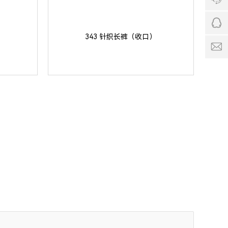
1
4
9
4
8
服
8
1
务
1
2
343 针织长裤（收口）
时
2
6
间:
6
4
9:
4
0
q
0
q
-
c
1
o
7:
0
0