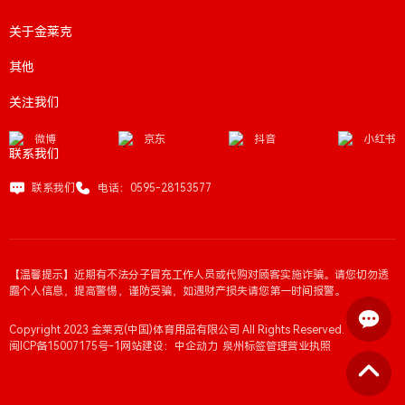
关于金莱克
其他
关注我们
微博
京东
抖音
小红书
联系我们
联系我们
电话：0595-28153577
【温馨提示】近期有不法分子冒充工作人员或代购对顾客实施诈骗。请您切勿透
露个人信息，提高警惕，谨防受骗，如遇财产损失请您第一时间报警。
Copyright 2023 金莱克(中国)体育用品有限公司 All Rights Reserved.
闽ICP备15007175号-1
网站建设：中企动力
泉州
标签管理
营业执照