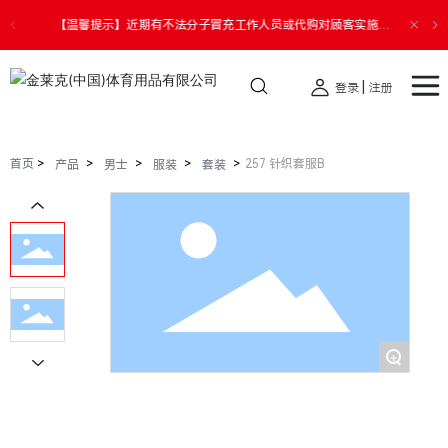
【温馨提示】近期有不法分子冒充工作人员或代购对顾客实施诈
骗。请您切勿透露个人信息，提高警惕，谨防受骗，如遇财产损
失请您第一时间报警。
|
登录
注册
首页
257 针织套服B
产品
男士
服装
套装
+