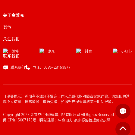
关于金莱克
其他
关注我们
微博
京东
抖音
小红书
联系我们
联系我们
电话：0595-28153577
【温馨提示】近期有不法分子冒充工作人员或代购对顾客实施诈骗。请您切勿透
露个人信息，提高警惕，谨防受骗，如遇财产损失请您第一时间报警。
Copyright 2023 金莱克(中国)体育用品有限公司 All Rights Reserved.
闽ICP备15007175号-1
网站建设：中企动力
泉州
标签管理
营业执照