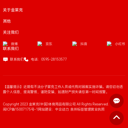
关于金莱克
其他
关注我们
微博
京东
抖音
小红书
联系我们
联系我们
电话：0595-28153577
【温馨提示】近期有不法分子冒充工作人员或代购对顾客实施诈骗。请您切勿透
露个人信息，提高警惕，谨防受骗，如遇财产损失请您第一时间报警。
Copyright 2023 金莱克(中国)体育用品有限公司 All Rights Reserved.
闽ICP备15007175号-1
网站建设：中企动力
泉州
标签管理
营业执照