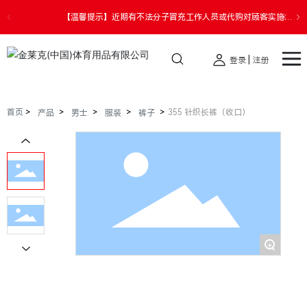
【温馨提示】近期有不法分子冒充工作人员或代购对顾客实施诈
骗。请您切勿透露个人信息，提高警惕，谨防受骗，如遇财产损
失请您第一时间报警。
|
登录
注册
首页
355 针织长裤（收口）
产品
男士
服装
裤子
+