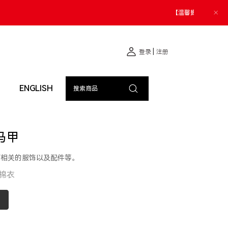
如遇财产损失请您第一时间报警。
|
登录
注册
ENGLISH
搜索商品
棉马甲
育相关的服饰以及配件等。
棉衣