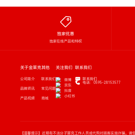
独家优惠
独家在线产品和特权
关于金莱克
其他
关注我们
联系我们
公司简介
联系我们
联系我们
微博
电话：0595-28153577
京东
品牌资讯
常见问题
抖音
小红书
产品视频
商城
【温馨提示】近期有不法分子冒充工作人员或代购对顾客实施诈骗。请