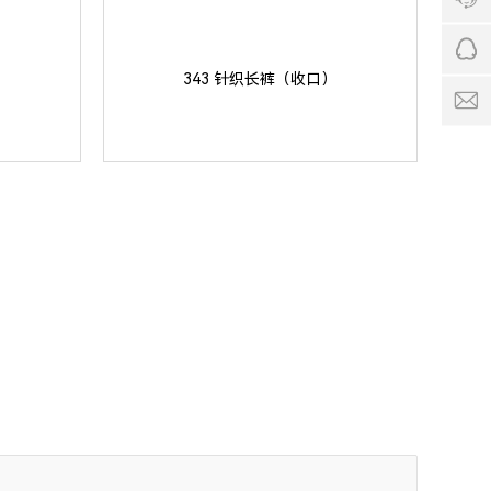
1
4
9
4
8
服
8
1
务
1
2
343 针织长裤（收口）
时
2
6
间:
6
4
9:
4
0
q
0
q
-
c
1
o
7:
0
0